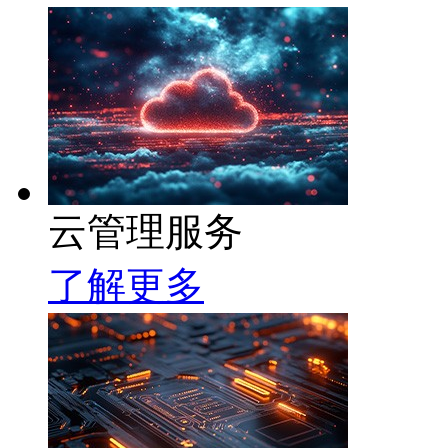
云管理服务
了解更多