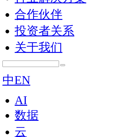
合作伙伴
投资者关系
关于我们
中
EN
AI
数据
云