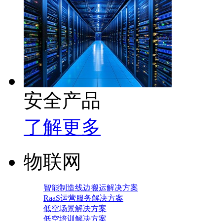
安全产品
了解更多
物联网
智能制造线边搬运解决方案
RaaS运营服务解决方案
低空场景解决方案
低空培训解决方案