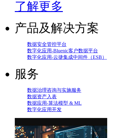
了解更多
产品及解决方案
数据安全管控平台
数字化应用-Bluenic客户数据平台
数字化应用-云捷集成中间件（ESB）
服务
数据治理咨询与实施服务
数据资产入表
数据应用-算法模型 & ML
数字化应用开发