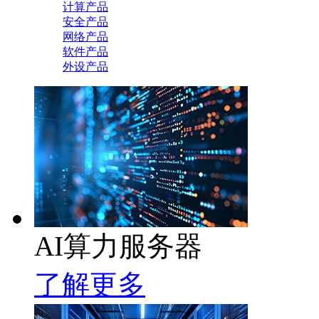
计算产品
安全产品
网络产品
软件产品
外设产品
AI算力服务器
了解更多