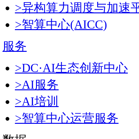
>异构算力调度与加速
>智算中心(AICC)
服务
>DC·AI生态创新中心
>AI服务
>AI培训
>智算中心运营服务